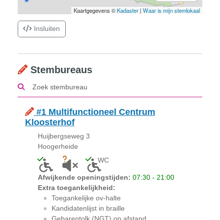
Kaartgegevens ©
Kadaster
|
Waar is mijn stemlokaal
Insluiten
Stembureaus
#1 Multifunctioneel Centrum
Kloosterhof
Huijbergseweg 3
Hoogerheide
WC
Toegankelijk voor mensen met een lichamelijke bepe
Onbekend of akoestiek niet geschikt is voor 
Toegankelijk toilet aanwezig
Afwijkende openingstijden:
07:30 - 21:00
Extra toegankelijkheid:
Toegankelijke ov-halte
Kandidatenlijst in braille
Gebarentolk (NGT) op afstand