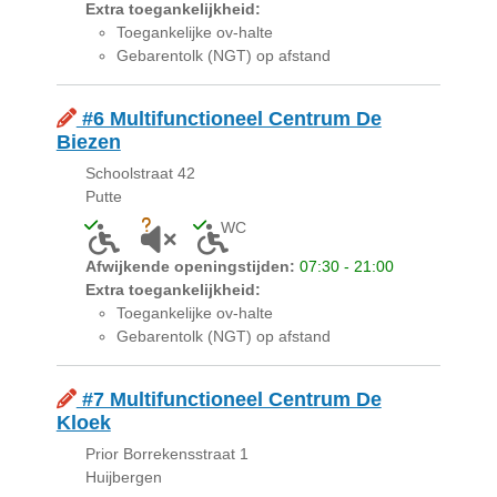
Extra toegankelijkheid:
Toegankelijke ov-halte
Gebarentolk (NGT) op afstand
#6 Multifunctioneel Centrum De
Biezen
Schoolstraat 42
Putte
WC
Toegankelijk voor mensen met een lichamelijke bepe
Onbekend of akoestiek niet geschikt is voor 
Toegankelijk toilet aanwezig
Afwijkende openingstijden:
07:30 - 21:00
Extra toegankelijkheid:
Toegankelijke ov-halte
Gebarentolk (NGT) op afstand
#7 Multifunctioneel Centrum De
Kloek
Prior Borrekensstraat 1
Huijbergen