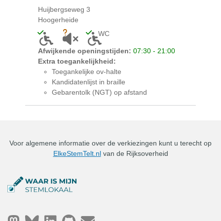
Huijbergseweg 3
Hoogerheide
WC
Toegankelijk voor mensen met een lichamelijke bepe
Onbekend of akoestiek niet geschikt is voor 
Toegankelijk toilet aanwezig
Afwijkende openingstijden:
07:30 - 21:00
Extra toegankelijkheid:
Toegankelijke ov-halte
Kandidatenlijst in braille
Gebarentolk (NGT) op afstand
Voor algemene informatie over de verkiezingen kunt u terecht op
ElkeStemTelt.nl
van de Rijksoverheid