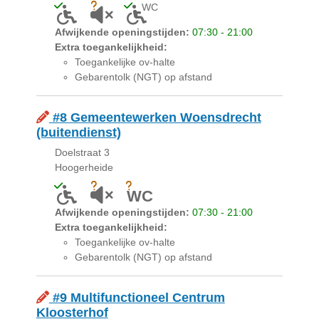
WC
Toegankelijk voor mensen met een lichamelijke bepe
Onbekend of akoestiek niet geschikt is voor 
Toegankelijk toilet aanwezig
Afwijkende openingstijden:
07:30 - 21:00
Extra toegankelijkheid:
Toegankelijke ov-halte
Gebarentolk (NGT) op afstand
#8 Gemeentewerken Woensdrecht
(buitendienst)
Doelstraat 3
Hoogerheide
Toegankelijk voor mensen met een lichamelijke bepe
Onbekend of akoestiek niet geschikt is voor 
Onbekend of er een toilet is
WC
Afwijkende openingstijden:
07:30 - 21:00
Extra toegankelijkheid:
Toegankelijke ov-halte
Gebarentolk (NGT) op afstand
#9 Multifunctioneel Centrum
Kloosterhof