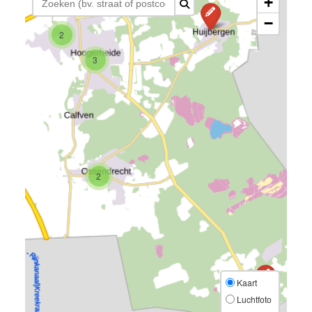
+
−
2
3
2
Kaart
Luchtfoto