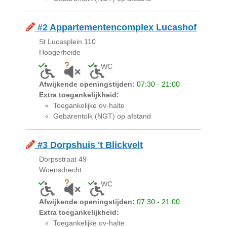
#2 Appartementencomplex Lucashof
St Lucasplein 110
Hoogerheide
WC
Toegankelijk voor mensen met een lichamelijke bepe
Onbekend of akoestiek niet geschikt is voor 
Toegankelijk toilet aanwezig
Afwijkende openingstijden:
07:30 - 21:00
Extra toegankelijkheid:
Toegankelijke ov-halte
Gebarentolk (NGT) op afstand
#3 Dorpshuis 't Blickvelt
Dorpsstraat 49
Woensdrecht
WC
Toegankelijk voor mensen met een lichamelijke bepe
Onbekend of akoestiek niet geschikt is voor 
Toegankelijk toilet aanwezig
Afwijkende openingstijden:
07:30 - 21:00
Extra toegankelijkheid:
Toegankelijke ov-halte