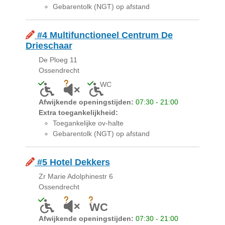
Gebarentolk (NGT) op afstand
#4 Multifunctioneel Centrum De
Drieschaar
De Ploeg 11
Ossendrecht
WC
Toegankelijk voor mensen met een lichamelijke bepe
Onbekend of akoestiek niet geschikt is voor 
Toegankelijk toilet aanwezig
Afwijkende openingstijden:
07:30 - 21:00
Extra toegankelijkheid:
Toegankelijke ov-halte
Gebarentolk (NGT) op afstand
#5 Hotel Dekkers
Zr Marie Adolphinestr 6
Ossendrecht
Toegankelijk voor mensen met een lichamelijke bepe
Onbekend of akoestiek niet geschikt is voor 
Onbekend of er een toilet is
WC
Afwijkende openingstijden:
07:30 - 21:00