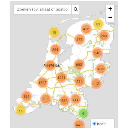
+
−
63
412
19
269
355
264
246
693
1476
438
1021
554
1597
112
194
605
822
362
27
6
Kaart
441