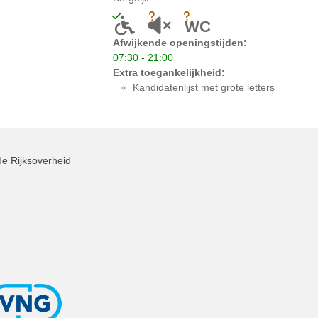
Toegankelijk voor mensen met een licha
Onbekend of akoestiek niet gesc
Onbekend of er een toilet
WC
Afwijkende openingstijden:
07:30 - 21:00
Extra toegankelijkheid:
Kandidatenlijst met grote letters
e Rijksoverheid