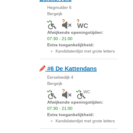
Hegmulder 6
Bergeijk
Toegankelijk voor mensen met een licha
Onbekend of akoestiek niet gesc
Onbekend of er een toilet
WC
Afwijkende openingstijden:
07:30 - 21:00
Extra toegankelijkheid:
Kandidatenlijst met grote letters
#6 De Kattendans
Eerselsedijk 4
Bergeijk
WC
Toegankelijk voor mensen met een licha
Onbekend of akoestiek niet gesc
Toegankelijk toilet a
Afwijkende openingstijden:
07:30 - 21:00
Extra toegankelijkheid:
Kandidatenlijst met grote letters