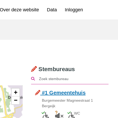
Over deze website
Data
Inloggen
n
Stembureaus
+
#1 Gemeentehuis
−
Burgemeester Magneestraat 1
Bergeijk
WC
Toegankelijk voor mensen met een licha
Onbekend of akoestiek niet gesc
Toegankelijk toilet a