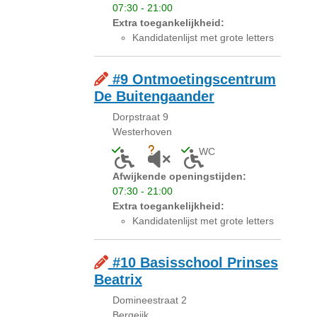
07:30 - 21:00
Extra toegankelijkheid:
Kandidatenlijst met grote letters
#9 Ontmoetingscentrum
De Buitengaander
Dorpstraat 9
Westerhoven
WC
Toegankelijk voor mensen met een licha
Onbekend of akoestiek niet gesc
Toegankelijk toilet a
Afwijkende openingstijden:
07:30 - 21:00
Extra toegankelijkheid:
Kandidatenlijst met grote letters
#10 Basisschool Prinses
Beatrix
Domineestraat 2
Bergeijk