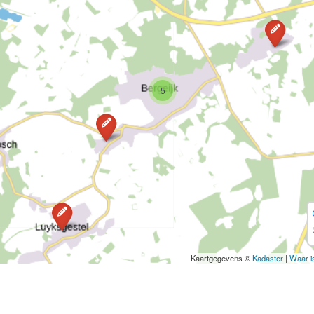
5
Kaartgegevens ©
Kadaster
|
Waar i