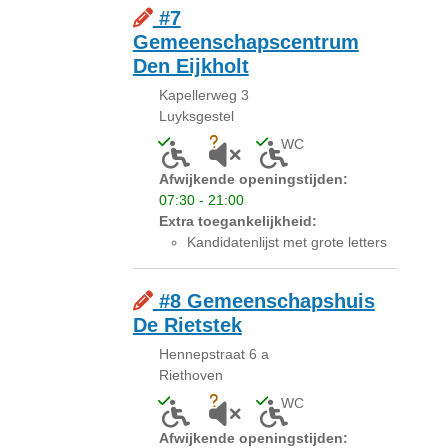
#7
Gemeenschapscentrum
Den Eijkholt
Kapellerweg 3
Luyksgestel
WC
Toegankelijk voor mensen met een licha
Onbekend of akoestiek niet gesc
Toegankelijk toilet a
Afwijkende openingstijden:
07:30 - 21:00
Extra toegankelijkheid:
Kandidatenlijst met grote letters
#8 Gemeenschapshuis
De Rietstek
Hennepstraat 6 a
Riethoven
WC
Toegankelijk voor mensen met een licha
Onbekend of akoestiek niet gesc
Toegankelijk toilet a
Afwijkende openingstijden: