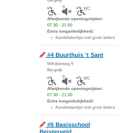
WC
Toegankelijk voor mensen met een licha
Onbekend of akoestiek niet gesc
Toegankelijk toilet a
Afwijkende openingstijden:
07:30 - 21:00
Extra toegankelijkheid:
Kandidatenlijst met grote letters
#4 Buurthuis 't Sant
Witrijtseweg 9
Bergeijk
WC
Toegankelijk voor mensen met een licha
Onbekend of akoestiek niet gesc
Toegankelijk toilet a
Afwijkende openingstijden:
07:30 - 21:00
Extra toegankelijkheid:
Kandidatenlijst met grote letters
#5 Basisschool
Beisterveld