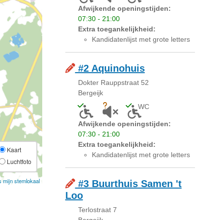
Afwijkende openingstijden:
07:30 - 21:00
Extra toegankelijkheid:
Kandidatenlijst met grote letters
#2 Aquinohuis
Dokter Rauppstraat 52
Bergeijk
WC
Toegankelijk voor mensen met een licha
Onbekend of akoestiek niet gesc
Toegankelijk toilet a
Afwijkende openingstijden:
07:30 - 21:00
Extra toegankelijkheid:
Kaart
Kandidatenlijst met grote letters
Luchtfoto
s mijn stemlokaal
#3 Buurthuis Samen 't
Loo
Terlostraat 7
Bergeijk